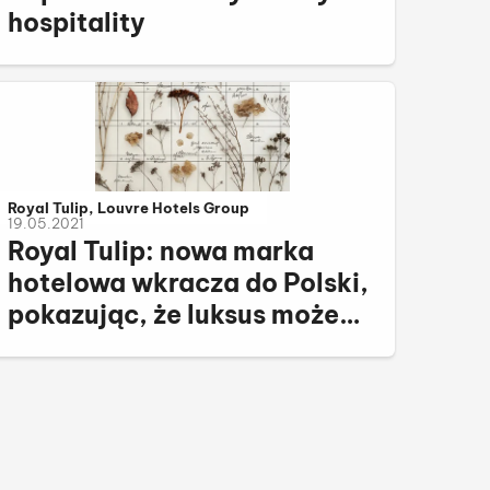
hospitality
Należy do kategorii:
Royal Tulip, Louvre Hotels Group
19.05.2021
Royal Tulip: nowa marka
hotelowa wkracza do Polski,
pokazując, że luksus może
być ekologiczny