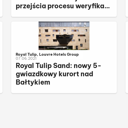
przejścia procesu weryfikacji
Hotel Sustainability Basics
Należy do kategorii:
Royal Tulip, Louvre Hotels Group
07.06.2021
Royal Tulip Sand: nowy 5-
gwiazdkowy kurort nad
Bałtykiem