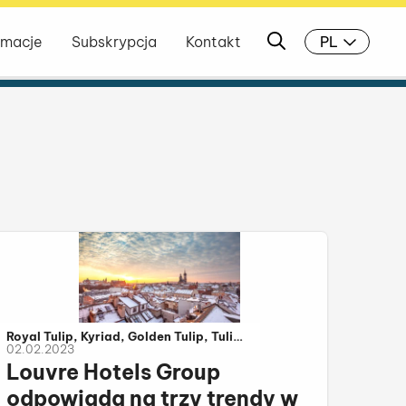
Otwórz okno wyszu
rmacje
Subskrypcja
Kontakt
PL
Należy do kategorii:
Royal Tulip, Kyriad, Golden Tulip, Tulip
02.02.2023
Hotels & Residences, Campanile,
Louvre Hotels Group
Metropolo by Golden Tulip, Louvre
Hotels Group, Première Classe
odpowiada na trzy trendy w