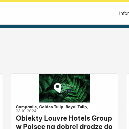
Info
Należy do kategorii:
Campanile, Golden Tulip, Royal Tulip,
23.10.2024
Première Classe, Louvre Hotels Group,
Obiekty Louvre Hotels Group
Kyriad, Tulip Hotels & Residences,
Metropolo by Golden Tulip
w Polsce na dobrej drodze do