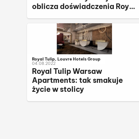
oblicza doświadczenia Royal
Tulip
Należy do kategorii:
Royal Tulip, Louvre Hotels Group
04.08.2022
Royal Tulip Warsaw
Apartments: tak smakuje
życie w stolicy