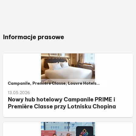
cha
sp
życ
Informacje prasowe
Należy do kategorii:
Campanile, Première Classe, Louvre Hotels
Group
13.05.2026
Nowy hub hotelowy Campanile PRIME i
Première Classe przy Lotnisku Chopina