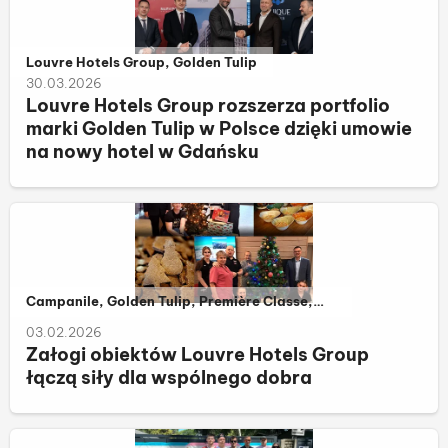
Należy do kategorii:
Louvre Hotels Group, Golden Tulip
30.03.2026
Louvre Hotels Group rozszerza portfolio
marki Golden Tulip w Polsce dzięki umowie
na nowy hotel w Gdańsku
Należy do kategorii:
Campanile, Golden Tulip, Première Classe,
Louvre Hotels Group
03.02.2026
Załogi obiektów Louvre Hotels Group
łączą siły dla wspólnego dobra