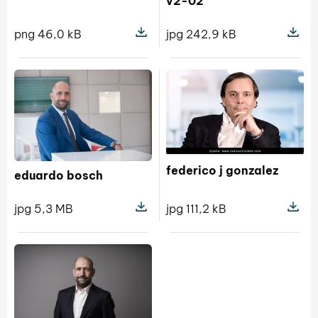
v2-02
png 46,0 kB
jpg 242,9 kB
Pokaż szczegóły pliku Bandeau avec 
Pokaż s
federico j gonzalez
eduardo bosch
jpg 111,2 kB
jpg 5,3 MB
Pokaż sz
Pokaż szczegóły pliku eduardo bos