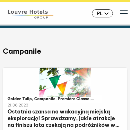
Ope
PL
Campanile
Należy do kategorii:
Golden Tulip, Campanile, Première Classe,
The Complex, Louvre Hotels Group
21.08.2023
Ostatnia szansa na wakacyjną miejską
eksplorację! Sprawdzamy, jakie atrakcje
na finiszu lata czekają na podróżników w