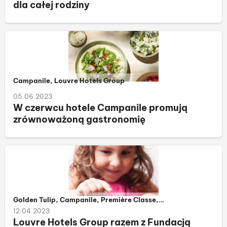
dla całej rodziny
Należy do kategorii:
Campanile, Louvre Hotels Group
05.06.2023
W czerwcu hotele Campanile promują
zrównoważoną gastronomię
Należy do kategorii:
Golden Tulip, Campanile, Première Classe,
Metropolo by Golden Tulip, Louvre Hotels
12.04.2023
Group
Louvre Hotels Group razem z Fundacją