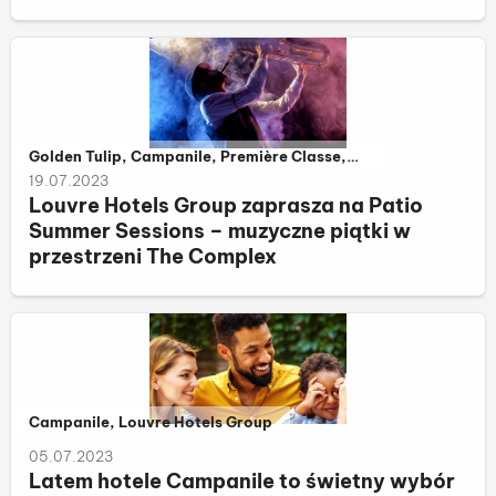
polskich miastach
Należy do kategorii:
Golden Tulip, Campanile, Première Classe,
The Complex, Louvre Hotels Group
19.07.2023
Louvre Hotels Group zaprasza na Patio
Summer Sessions – muzyczne piątki w
przestrzeni The Complex
Należy do kategorii:
Campanile, Louvre Hotels Group
05.07.2023
Latem hotele Campanile to świetny wybór