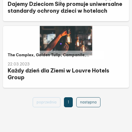
Dajemy Dzieciom Siłę promuje uniwersalne
standardy ochrony dzieci w hotelach
Należy do kategorii:
The Complex, Golden Tulip, Campanile,
Première Classe, Metropolo by Golden Tulip,
22.03.2023
Louvre Hotels Group
Każdy dzień dla Ziemi w Louvre Hotels
Group
poprzednia
1
następna