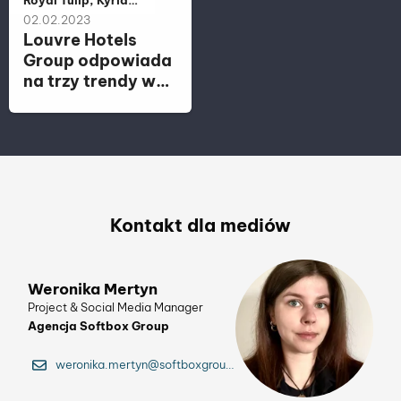
Należy do kategorii:
Royal Tulip, Kyriad,
Golden Tulip, Tulip
02.02.2023
Hotels &
Louvre Hotels
Residences,
Group odpowiada
Campanile,
na trzy trendy w
Metropolo by
hospitality
Golden Tulip,
Louvre Hotels
Group, Première
Classe
Kontakt dla mediów
Weronika Mertyn
Project & Social Media Manager
Agencja Softbox Group
weronika.mertyn@softboxgroup.pl