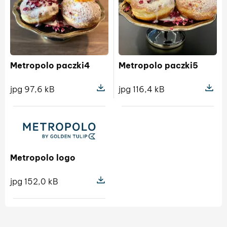
Metropolo paczki4
Metropolo paczki5
jpg 97,6 kB
jpg 116,4 kB
Pokaż szczegóły pliku Metropolo pa
Pokaż s
Metropolo logo
jpg 152,0 kB
Pokaż szczegóły pliku Metropolo lo