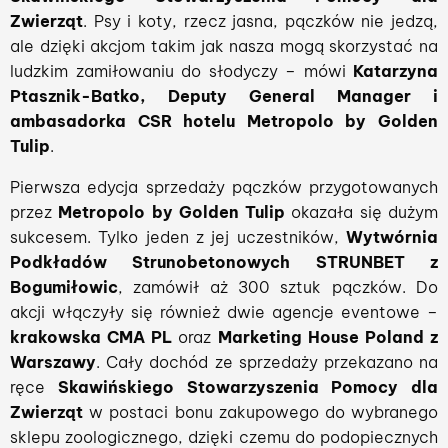
Zwierząt
. Psy i koty, rzecz jasna, pączków nie jedzą,
ale dzięki akcjom takim jak nasza mogą skorzystać na
ludzkim zamiłowaniu do słodyczy – mówi
Katarzyna
Ptasznik-Batko, Deputy General Manager i
ambasadorka CSR hotelu Metropolo by Golden
Tulip
.
Pierwsza edycja sprzedaży pączków przygotowanych
przez
Metropolo by Golden Tulip
okazała się dużym
sukcesem. Tylko jeden z jej uczestników,
Wytwórnia
Podkładów Strunobetonowych STRUNBET z
Bogumiłowic
, zamówił aż 300 sztuk pączków. Do
akcji włączyły się również dwie agencje eventowe –
krakowska CMA PL
oraz
Marketing House Poland z
Warszawy
. Cały dochód ze sprzedaży przekazano na
ręce
Skawińskiego Stowarzyszenia Pomocy dla
Zwierząt
w postaci bonu zakupowego do wybranego
sklepu zoologicznego, dzięki czemu do podopiecznych