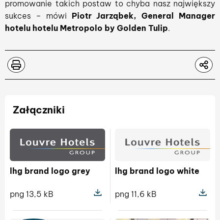
promowanie takich postaw to chyba nasz największy
sukces – mówi
Piotr Jarząbek, General Manager
hotelu hotelu Metropolo by Golden Tulip
.
Załączniki
lhg brand logo grey
lhg brand logo white
png 13,5 kB
png 11,6 kB
Pokaż szczegóły pliku lhg brand log
Pokaż sz