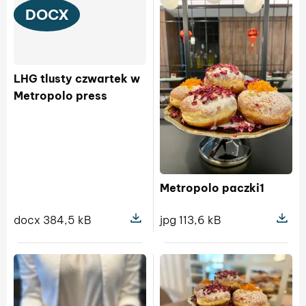
DOCX
LHG tlusty czwartek w
Metropolo press
Metropolo paczki1
docx 384,5 kB
jpg 113,6 kB
Pokaż szczegóły pliku LHG tlusty c
Pokaż sz