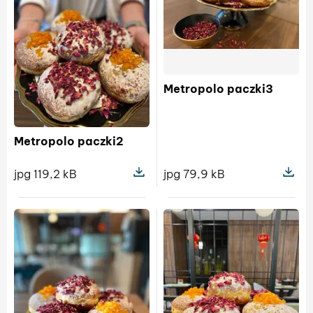
Metropolo paczki3
Metropolo paczki2
jpg 79,9 kB
jpg 119,2 kB
Pokaż s
Pokaż szczegóły pliku Metropolo pa