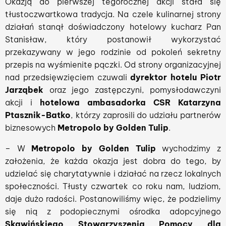
Okazją do pierwszej tegorocznej akcji stała się
tłustoczwartkowa tradycja. Na czele kulinarnej strony
działań stanął doświadczony hotelowy kucharz Pan
Stanisław, który postanowił wykorzystać
przekazywany w jego rodzinie od pokoleń sekretny
przepis na wyśmienite pączki. Od strony organizacyjnej
nad przedsięwzięciem czuwali
dyrektor hotelu Piotr
Jarząbek
oraz jego zastępczyni, pomysłodawczyni
akcji i
hotelowa ambasadorka CSR Katarzyna
Ptasznik-Batko
, którzy zaprosili do udziału partnerów
biznesowych
Metropolo by Golden Tulip
.
– W
Metropolo by Golden Tulip
wychodzimy z
założenia, że każda okazja jest dobra do tego, by
udzielać się charytatywnie i działać na rzecz lokalnych
społeczności. Tłusty czwartek co roku nam, ludziom,
daje dużo radości. Postanowiliśmy więc, że podzielimy
się nią z podopiecznymi ośrodka adopcyjnego
Skawińskiego Stowarzyszenia Pomocy dla