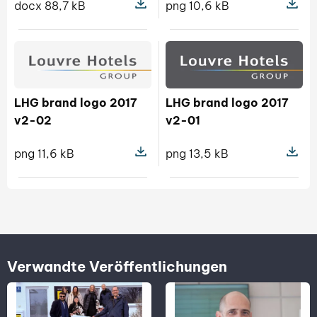
docx 88,7 kB
png 10,6 kB
Pokaż szczegóły pliku Clean RN Clie
Pokaż s
LHG brand logo 2017
LHG brand logo 2017
v2-02
v2-01
png 11,6 kB
png 13,5 kB
Pokaż szczegóły pliku LHG brand l
Pokaż s
Verwandte Veröffentlichungen