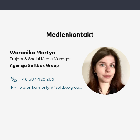
Hotels Group in
Deutschland
erhalten das
DEHOGA-
Medienkontakt
Umweltzertifikat
in den Kategorien
Bronze bis Gold
Weronika Mertyn
Project & Social Media Manager
Agencja Softbox Group
+48 607 428 265
weronika.mertyn@softboxgroup.pl