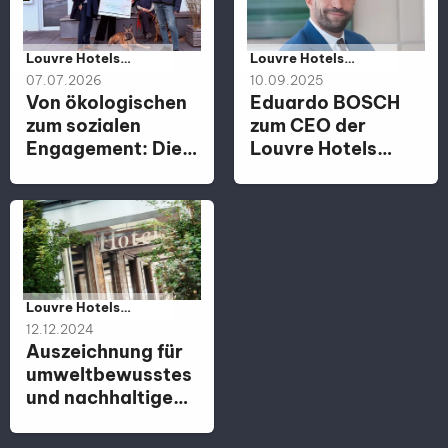
Należy do kategorii:
Louvre Hotels
Należy do kategorii:
Louvre Hotels
Group
Group
07.07.2026
10.09.2025
Von ökologischen
Eduardo BOSCH
zum sozialen
zum CEO der
Engagement: Die
Louvre Hotels
Louvre Hotels
Group ernannt
Group in
Deutschland
unterstützt lokale
Gemeinschaften
durch
Nachhaltigkeit
Należy do kategorii:
Louvre Hotels
Group
12.12.2024
Auszeichnung für
umweltbewusstes
und nachhaltiges
Handeln - neun
Hotels der Louvre